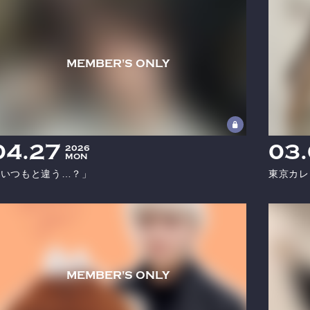
04
27
03
2026
MON
「いつもと違う…？」
東京カレ