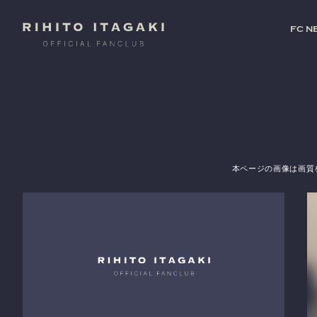
FC N
本ページの画像は画質