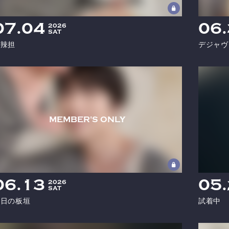
07
04
06
2026
SAT
麻辣担
デジャヴ
06
13
05
2026
SAT
今日の板垣
試着中