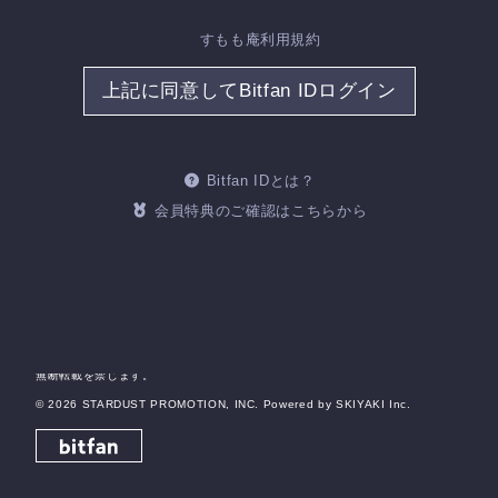
すもも庵利用規約
当サイトについて
特定商取引法に基づく表示
上記に同意してBitfan IDログイン
アカウントについて
お支払いについて
推奨環境
利用規約
個人情報保護方針
お客さまへのお願い
Bitfan IDとは？
よくあるご質問
会員特典のご確認はこちらから
HOME
掲載されているすべてのコンテンツ(記事、画像、音声データ、映像データ等)の
無断転載を禁じます。
© 2026 STARDUST PROMOTION, INC. Powered by
SKIYAKI Inc.