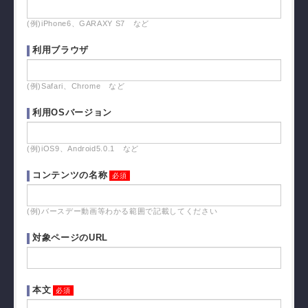
(例)iPhone6、GARAXY S7 など
利用ブラウザ
(例)Safari、Chrome など
利用OSバージョン
(例)iOS9、Android5.0.1 など
コンテンツの名称
(例)バースデー動画等わかる範囲で記載してください
対象ページのURL
本文