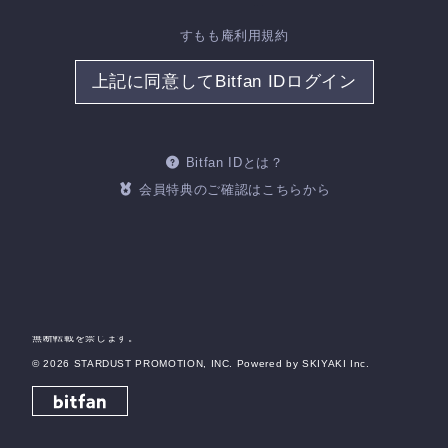
すもも庵利用規約
当サイトについて
特定商取引法に基づく表示
上記に同意してBitfan IDログイン
アカウントについて
お支払いについて
推奨環境
利用規約
個人情報保護方針
お客さまへのお願い
Bitfan IDとは？
よくあるご質問
会員特典のご確認はこちらから
HOME
掲載されているすべてのコンテンツ(記事、画像、音声データ、映像データ等)の
無断転載を禁じます。
© 2026 STARDUST PROMOTION, INC. Powered by
SKIYAKI Inc.