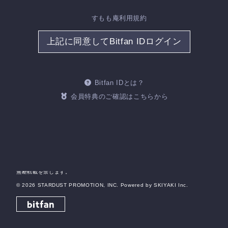
すもも庵利用規約
当サイトについて
特定商取引法に基づく表示
上記に同意してBitfan IDログイン
アカウントについて
お支払いについて
推奨環境
利用規約
個人情報保護方針
お客さまへのお願い
Bitfan IDとは？
よくあるご質問
会員特典のご確認はこちらから
HOME
掲載されているすべてのコンテンツ(記事、画像、音声データ、映像データ等)の
無断転載を禁じます。
© 2026 STARDUST PROMOTION, INC. Powered by
SKIYAKI Inc.