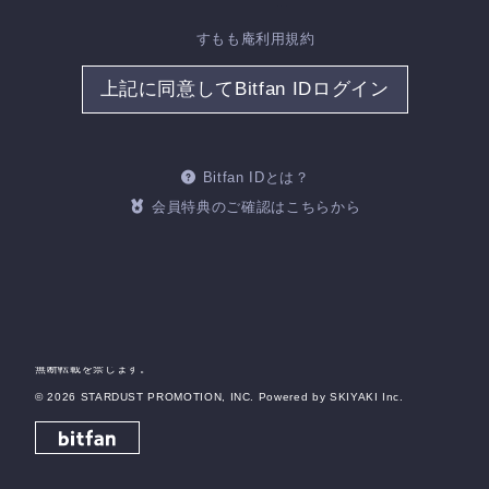
すもも庵利用規約
当サイトについて
特定商取引法に基づく表示
上記に同意してBitfan IDログイン
アカウントについて
お支払いについて
推奨環境
利用規約
個人情報保護方針
お客さまへのお願い
Bitfan IDとは？
よくあるご質問
会員特典のご確認はこちらから
HOME
掲載されているすべてのコンテンツ(記事、画像、音声データ、映像データ等)の
無断転載を禁じます。
© 2026 STARDUST PROMOTION, INC. Powered by
SKIYAKI Inc.