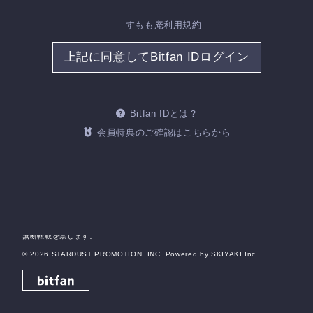
すもも庵利用規約
当サイトについて
特定商取引法に基づく表示
上記に同意してBitfan IDログイン
アカウントについて
お支払いについて
推奨環境
利用規約
個人情報保護方針
お客さまへのお願い
Bitfan IDとは？
よくあるご質問
会員特典のご確認はこちらから
HOME
掲載されているすべてのコンテンツ(記事、画像、音声データ、映像データ等)の
無断転載を禁じます。
© 2026 STARDUST PROMOTION, INC. Powered by
SKIYAKI Inc.