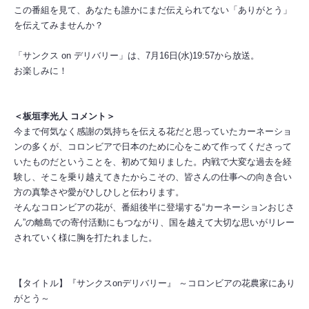
この番組を見て、あなたも誰かにまだ伝えられてない「ありがとう」
を伝えてみませんか？
「サンクス on デリバリー」は、7月16日(水)19:57から放送。
お楽しみに！
＜板垣李光人 コメント＞
今まで何気なく感謝の気持ちを伝える花だと思っていたカーネーショ
ンの多くが、コロンビアで日本のために心をこめて作ってくださって
いたものだということを、初めて知りました。内戦で大変な過去を経
験し、そこを乗り越えてきたからこその、皆さんの仕事への向き合い
方の真摯さや愛がひしひしと伝わります。
そんなコロンビアの花が、番組後半に登場する“カーネーションおじさ
ん”の離島での寄付活動にもつながり、国を越えて大切な思いがリレー
されていく様に胸を打たれました。
【タイトル】『サンクスonデリバリー』 ～コロンビアの花農家にあり
がとう～