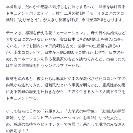
本番組は、だれかの感謝の気持ちをお届けするべく、世界を駆け巡る
ドキュメントバラエティー。昨年11月の第1弾「モーリタニアのタコ
漁師に“ありがとう”」が大きな反響を呼び、今回が第2弾となります。
テーマは、感謝を伝える花「カーネーション」。母の日や結婚式など
大切な日に欠かせない花だが、実は日本はその6割以上を輸入に頼っ
ている。中でも国内シェア約4割を占め、世界一の生産量を誇るの
が、南米コロンビア。日本から約14000キロ離れた土地で、日本のた
めにカーネーションを作る花農家のもとを訪ねてみると、出会ったの
は生産の最前線を担うシングルマザーたち。
取材を進めると、彼女たちは麻薬ビジネスが激化させたコロンビアの
内戦から逃れてきた、避難民だという事実が明らかに。産業隆盛の裏
にある苦難の歴史を紐解きながら、力強く生きる人々の人間ドラマを
ドキュメントする。
そして彼らに日本の「花屋さん」「入学式の中学生」「結婚式の新郎
新婦」など、コロンビアのカーネーションにお世話になった人たち
の、感謝の気持ちをビデオレターでお届け。果たして現地のみなさん
の反応は！？