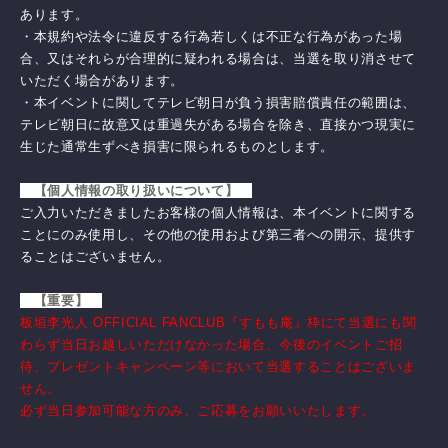
あります。
・本規約や法令に違反する行為若しくは不正な行為があった場
合、又はそれらが合理的に疑われる場合は、当選を取り消させて
いただく場合があります。
・本イベントに関してテレビ朝日が負う損害賠償責任の範囲は、
テレビ朝日に故意又は重過失がある場合を除き、直接かつ現実に
生じた通常生ずべき損害に限られるものとします。
【個人情報の取り扱いについて】
ご入力いただきましたお客様の個人情報は、本イベントに関する
ことにのみ使用し、その他の使用および第三者への開示、提供す
ることはございません。
【重要】
板垣李光人 OFFICIAL FANCLUB『すもも庵』枠にて当選にも関
当サイトについて
特定商取引法に基づく表示
わらず当日お越しいただけなかった場合、今後のイベントご招
アカウントについて
お支払いについて
待、プレゼントキャンペーン等において当選することはございま
推奨環境
利用規約
せん。
個人情報保護方針
お客さまへのお願い
必ず当日参加可能な方のみ、ご応募をお願いいたします。
よくあるご質問