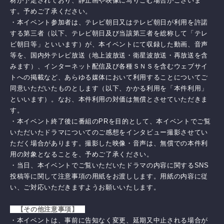
材が予定されており、静止画や映像に写りこむ場合がございま
す。予めご了承ください。
・本イベント参加者は、テレビ朝日又はテレビ朝日が利用を許諾
する第三者（以下、テレビ朝日及び当該第三者を総称して「テレ
ビ朝日等」といいます）が、本イベントにて収録した動画、音声
等を、国内外テレビ放送（地上波放送・衛星波放送・再放送を含
みます）、インターネット配信及び各種ＳＮＳを含むウェブサイ
トへの掲載など、あらゆる媒体において利用することについてご
同意いただいたものとします（以下、かかる利用を「本件利用」
といいます）。なお、本件利用の対価は無償とさせていただきま
す。
・本イベント終了後に番組のPRを目的として、本イベントでご覧
いただいたドラマについてのご感想をインタビュー撮影させてい
ただく場合があります。撮影した映像・音声は、無償での本件利
用の対象となることを、予めご了承ください。
・当日、本イベントでご覧いただいたドラマの内容に関するSNS
投稿等に関して注意事項の用紙をお渡しします。用紙の内容に従
い、ご対応いただきますようお願いいたします。
【その他注意事項】
・本イベントは、事前に告知なく変更、延期又中止される場合が