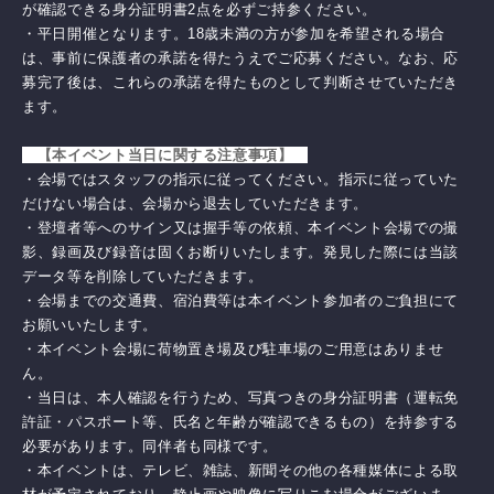
が確認できる身分証明書2点を必ずご持参ください。
・平日開催となります。18歳未満の方が参加を希望される場合
は、事前に保護者の承諾を得たうえでご応募ください。なお、応
募完了後は、これらの承諾を得たものとして判断させていただき
ます。
【本イベント当日に関する注意事項】
・会場ではスタッフの指示に従ってください。指示に従っていた
だけない場合は、会場から退去していただきます。
・登壇者等へのサイン又は握手等の依頼、本イベント会場での撮
影、録画及び録音は固くお断りいたします。発見した際には当該
データ等を削除していただきます。
・会場までの交通費、宿泊費等は本イベント参加者のご負担にて
お願いいたします。
・本イベント会場に荷物置き場及び駐車場のご用意はありませ
ん。
・当日は、本人確認を行うため、写真つきの身分証明書（運転免
許証・パスポート等、氏名と年齢が確認できるもの）を持参する
必要があります。同伴者も同様です。
・本イベントは、テレビ、雑誌、新聞その他の各種媒体による取