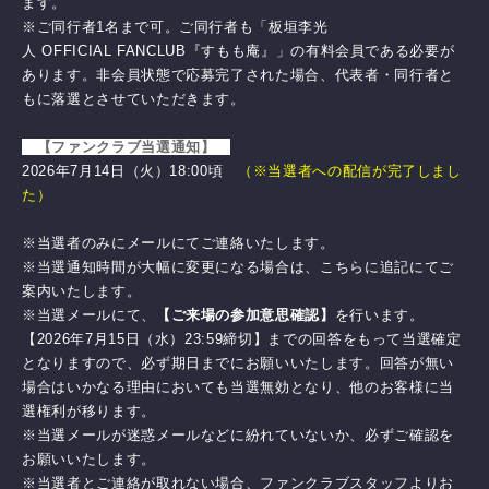
ます。
※ご同行者1名まで可。ご同行者も「板垣李光
人 OFFICIAL FANCLUB『すもも庵』」の有料会員である必要が
あります。非会員状態で応募完了された場合、代表者・同行者と
もに落選とさせていただきます。
【ファンクラブ当選通知】
2026年7月14日（火）18:00頃
（※当選者への配信が完了しまし
た）
※当選者のみにメールにてご連絡いたします。
※当選通知時間が大幅に変更になる場合は、こちらに追記にてご
案内いたします。
※当選メールにて、
【ご来場の参加意思確認】
を行います。
【2026年7月15日（水）23:59締切】までの回答をもって当選確定
となりますので、必ず期日までにお願いいたします。回答が無い
場合はいかなる理由においても当選無効となり、他のお客様に当
選権利が移ります。
※当選メールが迷惑メールなどに紛れていないか、必ずご確認を
お願いいたします。
※当選者とご連絡が取れない場合、ファンクラブスタッフよりお