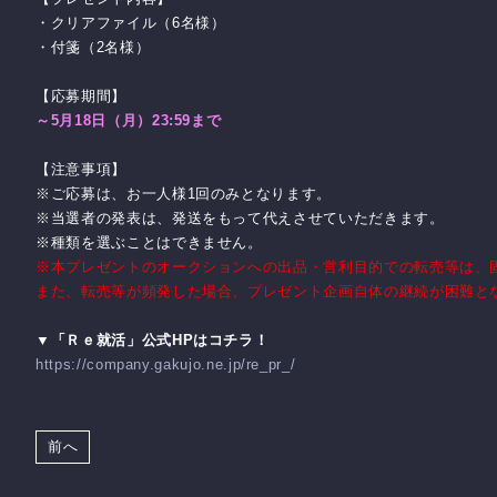
・クリアファイル（6名様）
・付箋（2名様）
【応募期間】
～
5
月
18
日（月）
23:59
まで
【注意事項】
※ご応募は、お一人様1回のみとなります。
※当選者の発表は、発送をもって代えさせていただきます。
※種類を選ぶことはできません。
※本プレゼントのオークションへの出品・営利目的での転売等は、
また、転売等が頻発した場合、プレゼント企画自体の継続が困難と
▼
「Ｒｅ就活」公式
HP
はコチラ！
https://company.gakujo.ne.jp/re_pr_/
前へ