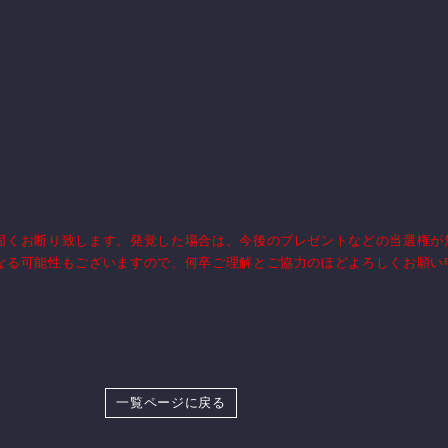
固くお断り致します。発覚した場合は、今後のプレゼントなどの当選権が
なる可能性もございますので、何卒ご理解とご協力のほどよろしくお願い
一覧ページに戻る