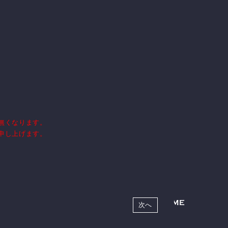
当サイトについて
特定商取引法に基づく表示
アカウントについて
お支払いについて
無くなります。
推奨環境
利用規約
申し上げます。
個人情報保護方針
お客さまへのお願い
よくあるご質問
HOME
次へ