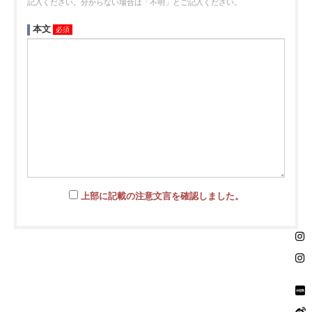
記入ください。分からない場合は「不明」とご記入ください。
本文
推奨環境
利用規約
個人情報保護方針
お客さまへのお願い
HOME
上部に記載の注意文言を確認しました。
掲載されているすべてのコンテンツ(記事、画像、音声データ、映像データ等)の無断
転載を禁じます。
© 2026 STARDUST PROMOTION, INC. Powered by
SKIYAKI Inc.