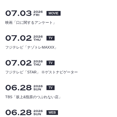
07
03
2026
MOVIE
FRI
映画「口に関するアンケート」
07
02
2026
TV
THU
フジテレビ「ナゾトレMAXXX」
07
02
2026
TV
THU
フジテレビ「STAR」 ※ゲストナビゲーター
06
28
2026
TV
SUN
推奨環境
利用規約
TBS「坂上&指原のつぶれない店」
個人情報保護方針
お客さまへのお願い
06
28
2026
WEB
SUN