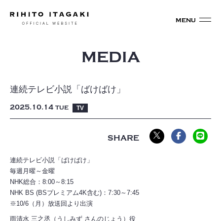
MEDIA
連続テレビ小説「ばけばけ」
2025
10
14
TUE
TV
連続テレビ小説「ばけばけ」
毎週月曜～金曜
NHK総合：8:00～8:15
NHK BS (BSプレミアム4K含む)：7:30～7:45
※10/6（月）放送回より出演
雨清水 三之丞（うしみず さんのじょう）役