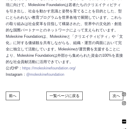
現に向けて、Moleskine Foundationは若者たちのクリエイティビティ
を引き出し、社会を動かす意識と姿勢を育てることを目的とした、型
にとらわれない教育プログラムを世界各地で展開しています。これら
の取り組みは社会変革を目指して構築された、世界中の文化的・創造
的な国際パートナーとのネットワークによって支えられています。
Moleskine Foundationは、Moleskineと「クリエイティビティ」や「文
化」に対する価値観を共有しながらも、組織・運営の両面において完
推奨環境
利用規約
全に独立して活動しています。Moleskineが運営費を支援することに
より、Moleskine Foundationは外部から集められた資金の100%を直接
個人情報保護方針
お客さまへのお願い
的な社会貢献活動に活用できています。
公式HP：
https://moleskinefoundation.org/
Instagram：
@moleskinefoundation
HOME
前へ
一覧ページに戻る
次へ
掲載されているすべてのコンテンツ(記事、画像、音声データ、映像データ等)の無断
転載を禁じます。
© 2026 STARDUST PROMOTION, INC. Powered by
SKIYAKI Inc.