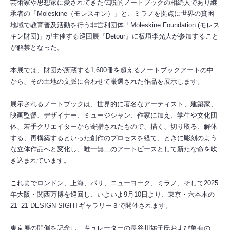
芸術家や思想家に愛されてきた伝説的ノートブックの相続人であり継
承者の「Moleskine（モレスキン）」と、ミラノを拠点に世界の貧困
地域で教育普及活動を行う非営利団体「Moleskine Foundation (モレス
キン財団)」が主催する巡回展『Detour』に板垣李光人が参加すること
が解禁となった。
本展では、財団が所蔵する1,600冊を超えるノートブックアートの中
から、その土地の文脈に合わせて厳選された作品を展示します。
展示されるノートブックは、世界的に著名なアーティスト、建築家、
映画監督、デザイナー、ミュージシャン、作家に加え、学生や文化団
体、若手クリエイターから寄贈されたもので、描く、切り取る、解体
する、再構築するといった創作のプロセスを経て、ときに彫刻のよう
な立体作品へと変化し、唯一無二のアートピースとして新たな命を吹
き込まれています。
これまでロンドン、上海、パリ、ニューヨーク、ミラノ、そして2025
年大阪・関西万博を巡回し、いよいよ9月10日より、東京・六本木の
21_21 DESIGN SIGHTギャラリー３で開催されます。
東京展の開催を記念し、キュレーターの長谷川祐子氏および亀有の