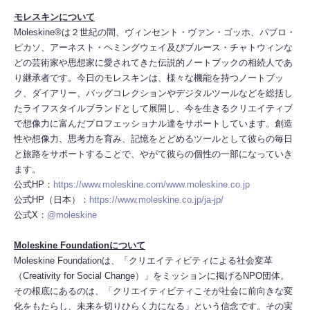
モレスキンについて
Moleskine®は２世紀の間、ヴィンセント・ヴァン・ゴッホ、パブロ・
ピカソ、アーネスト・ヘミングウェイ及びブルース・チャトウィンな
どの芸術家や思想家に愛されてきた伝説的ノートブックの相続人であ
り継承者です。今日のモレスキンは、様々な機能を持つノートブッ
ク、ダイアリー、バッグコレクションやデジタルツールなどを総括し
たライフスタイルブランドとして展開し、今を生きるクリエイティブ
で想像力に富んだプロフェッショナル達をサポートしています。創造
性や想像力、思考力を育み、記憶をとどめるツールとして彼らの毎日
と旅路をサポートすることで、やがて彼らの個性の一部になっていき
ます。
公式HP：
https://www.moleskine.com/www.moleskine.co.jp
公式HP（日本）：
https://www.moleskine.co.jp/ja-jp/
公式X：
@moleskine
Moleskine Foundationについて
Moleskine Foundationは、「クリエイティビティによる社会変革
（Creativity for Social Change）」をミッションに掲げるNPO団体。
その根底にあるのは、「クリエイティビティこそが社会に前向きな変
化をもたらし、未来を切りひらく力になる」という信念です。その実