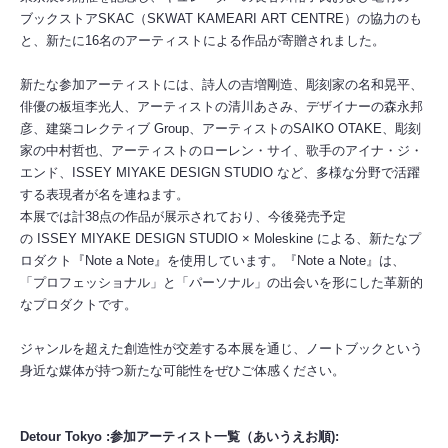
ブックストアSKAC（SKWAT KAMEARI ART CENTRE）の協力のも
と、新たに16名のアーティストによる作品が寄贈されました。
新たな参加アーティストには、詩人の吉増剛造、彫刻家の名和晃平、
俳優の板垣李光人、アーティストの清川あさみ、デザイナーの森永邦
彦、建築コレクティブ Group、アーティストのSAIKO OTAKE、彫刻
家の中村哲也、アーティストのローレン・サイ、歌手のアイナ・ジ・
エンド、ISSEY MIYAKE DESIGN STUDIO など、多様な分野で活躍
する表現者が名を連ねます。
本展では計38点の作品が展示されており、今後発売予定
の ISSEY MIYAKE DESIGN STUDIO × Moleskine による、新たなプ
ロダクト『Note a Note』を使用しています。『Note a Note』は、
「プロフェッショナル」と「パーソナル」の出会いを形にした革新的
なプロダクトです。
ジャンルを超えた創造性が交差する本展を通じ、ノートブックという
身近な媒体が持つ新たな可能性をぜひご体感ください。
Detour Tokyo :参加アーティスト一覧（あいうえお順):