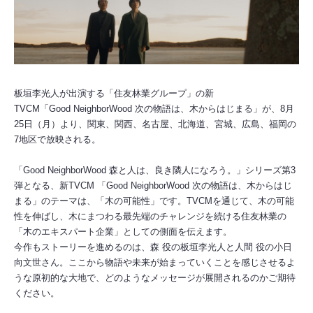
板垣李光人が出演する「住友林業グループ」の新
TVCM「Good NeighborWood 次の物語は、木からはじまる」が、8月
25日（月）より、関東、関西、名古屋、北海道、宮城、広島、福岡の
7地区で放映される。
「Good NeighborWood 森と人は、良き隣人になろう。」シリーズ第3
弾となる、新TVCM 「Good NeighborWood 次の物語は、木からはじ
まる」のテーマは、「木の可能性」です。TVCMを通じて、木の可能
性を伸ばし、木にまつわる最先端のチャレンジを続ける住友林業の
「木のエキスパート企業」としての側面を伝えます。
今作もストーリーを進めるのは、森 役の板垣李光人と人間 役の小日
向文世さん。ここから物語や未来が始まっていくことを感じさせるよ
うな原初的な大地で、どのようなメッセージが展開されるのかご期待
ください。