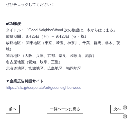
ぜひチェックしてください！
■CM概要
タイトル：「Good NeighborWood 次の物語は、木からはじまる」
放映期間： 8月25日（月）～ 9月23日（火・祝）
放映地区： 関東地区（東京、埼玉、神奈川、千葉、群馬、栃木、茨
城）
関西地区（大阪、兵庫、京都、奈良、和歌山、滋賀）
推奨環境
利用規約
名古屋地区（愛知、岐阜、三重）
北海道地区、宮城地区、広島地区、福岡地区
個人情報保護方針
お客さまへのお願い
▼企業広告特設サイト
https://sfc.jp/corporate/ad/goodneighborwood
HOME
前へ
一覧ページに戻る
次へ
掲載されているすべてのコンテンツ(記事、画像、音声データ、映像データ等)の無断
転載を禁じます。
© 2026 STARDUST PROMOTION, INC. Powered by
SKIYAKI Inc.