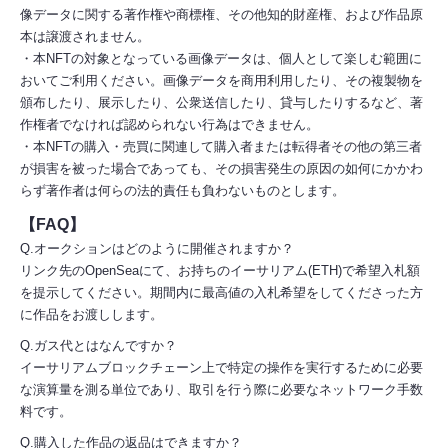
像データに関する著作権や商標権、その他知的財産権、および作品原
本は譲渡されません。
・本NFTの対象となっている画像データは、個人として楽しむ範囲に
おいてご利用ください。画像データを商用利用したり、その複製物を
頒布したり、展示したり、公衆送信したり、貸与したりするなど、著
作権者でなければ認められない行為はできません。
・本NFTの購入・売買に関連して購入者または転得者その他の第三者
が損害を被った場合であっても、その損害発生の原因の如何にかかわ
らず著作者は何らの法的責任も負わないものとします。
【FAQ】
Q.オークションはどのように開催されますか？
リンク先のOpenSeaにて、お持ちのイーサリアム(ETH)で希望入札額
を提示してください。期間内に最高値の入札希望をしてくださった方
に作品をお渡しします。
Q.ガス代とはなんですか？
イーサリアムブロックチェーン上で特定の操作を実行するために必要
な演算量を測る単位であり、取引を行う際に必要なネットワーク手数
料です。
Q.購入した作品の返品はできますか？