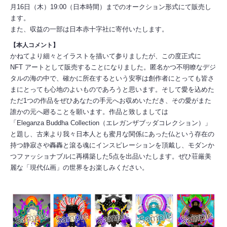
月16日（木）19:00（日本時間）までのオークション形式にて販売し
ます。
また、収益の一部は日本赤十字社に寄付いたします。
【本人コメント】
かねてより細々とイラストを描いて参りましたが、この度正式に
NFT アートとして販売することになりました。匿名かつ不明瞭なデジ
タルの海の中で、確かに所在するという安寧は創作者にとっても皆さ
まにとっても心地のよいものであろうと思います。そして愛を込めた
ただ1つの作品をぜひあなたの手元へお収めいただき、その愛がまた
誰かの元へ廻ることを願います。作品と致しましては
「Eleganza Buddha Collection（エレガンザブッダコレクション）」
と題し、古来より我々日本人とも蜜月な関係にあった仏という存在の
持つ静寂さや轟轟と滾る魂にインスピレーションを頂戴し、モダンか
つファッショナブルに再構築した5点を出品いたします。ぜひ荘厳美
麗な「現代仏画」の世界をお楽しみください。