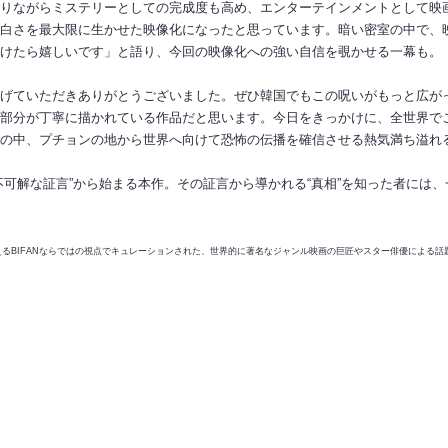
りながらミステリーとしての完成度も高め、エンターテインメントとして映
白さを最大限に生かせた映像化になったと思っています。暗い密室の中で、
けたら嬉しいです」と語り、今回の映像化への強い自信を覗かせる一幕も。
げていただきありがとうございました。ぜひ韓国でもこの呪いがもっと広が
部分が丁寧に描かれている作品だと思います。今日をきっかけに、全世界で
の中、プチョンの地から世界へ向けて恐怖の伝播を確信させる熱気満ち溢れ
可解な証言”から始まる本作。その証言から導かれる“真相”を知った者には
や国境を越えるBIFANならではの視点でキュレーションされた、世界的に著名なジャンル映画の巨匠やスター俳優に