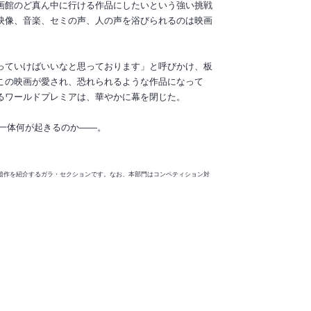
画館のど真ん中に行ける作品にしたいという強い挑戦
映像、音楽、セミの声、人の声を浴びられるのは映画
っていけばいいなと思っております」と呼びかけ、板
この映画が愛され、恐れられるような作品になって
るワールドプレミアは、華やかに幕を閉じた。
、一体何が起きるのか――。
よる話題作を紹介するガラ・セクションです。なお、本部門はコンペティション対