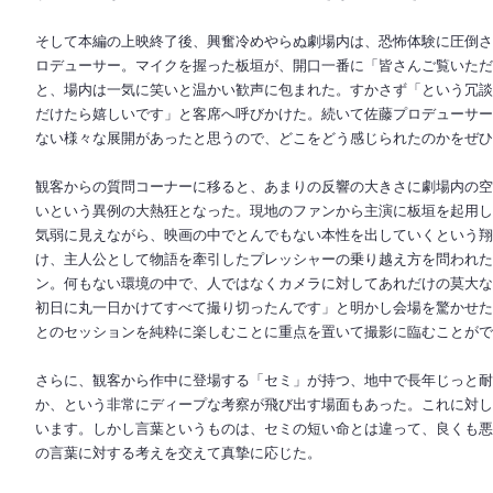
そして本編の上映終了後、興奮冷めやらぬ劇場内は、恐怖体験に圧倒さ
ロデューサー。マイクを握った板垣が、開口一番に「皆さんご覧いただ
と、場内は一気に笑いと温かい歓声に包まれた。すかさず「という冗談
だけたら嬉しいです」と客席へ呼びかけた。続いて佐藤プロデューサー
ない様々な展開があったと思うので、どこをどう感じられたのかをぜひ
観客からの質問コーナーに移ると、あまりの反響の大きさに劇場内の空
いという異例の大熱狂となった。現地のファンから主演に板垣を起用し
気弱に見えながら、映画の中でとんでもない本性を出していくという翔
け、主人公として物語を牽引したプレッシャーの乗り越え方を問われた
ン。何もない環境の中で、人ではなくカメラに対してあれだけの莫大な
初日に丸一日かけてすべて撮り切ったんです」と明かし会場を驚かせた
とのセッションを純粋に楽しむことに重点を置いて撮影に臨むことがで
さらに、観客から作中に登場する「セミ」が持つ、地中で長年じっと耐
か、という非常にディープな考察が飛び出す場面もあった。これに対し
います。しかし言葉というものは、セミの短い命とは違って、良くも悪
の言葉に対する考えを交えて真摯に応じた。