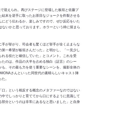
采で迎えられ、再びステージに登場した板垣と佐藤プ
た結末を逆手に取ったお茶目なジョークを炸裂させる
んにどう伝わるか、楽しみですので、ぜひ反応をいた
はないかと思っております。ホラーという枠に留まら
に手が挙がり、司会者も驚くほど挙手が全く止まらな
の第一希望が板垣さんだった」と明かし、「一見少し
られる役だと確信していた」とコメント。これを受
ったのは、作品の大半を占める独白（証言）のシー
かも、その最も力を使う重要なシーンを、撮影全体の
MONAさんといった同世代の素晴らしいキャスト陣
った。
「口」という相反する概念のメタファーなのではない
の中でしっかりと育ててから口にするように意識して
る部分というのは非常にあるなと思いました」と自身