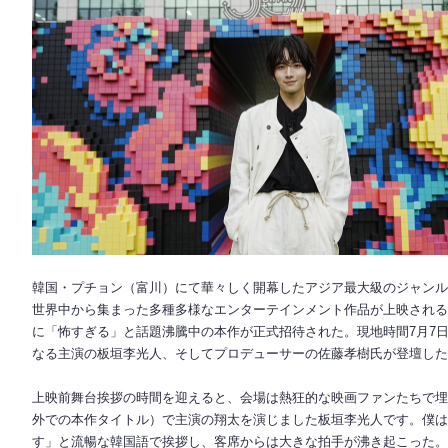
韓国・プチョン（富川）にて華々しく開幕したアジア最大級のジャンル
世界中から集まった多種多様なエンターテインメント作品が上映される中、
に「怖すぎる」と話題沸騰中の本作が正式招待された。現地時間7月7
なる主演の板垣李光人、そしてプロデューサーの佐藤孝樹氏が登壇し
上映前舞台挨拶の時間を迎えると、会場は熱狂的な映画ファンたちで埋め
外での本作タイトル）で主演の翔太を演じました板垣李光人です。僕は
す」と流暢な韓国語で挨拶し、客席からは大きな拍手が沸き起こった。