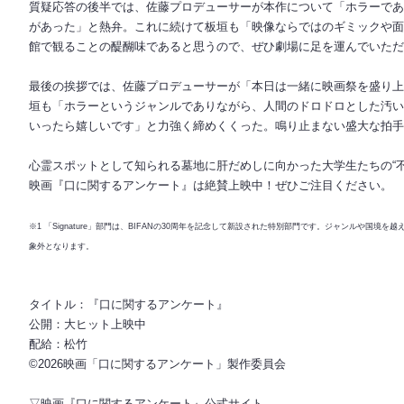
質疑応答の後半では、佐藤プロデューサーが本作について「ホラーであ
があった」と熱弁。これに続けて板垣も「映像ならではのギミックや面
館で観ることの醍醐味であると思うので、ぜひ劇場に足を運んでいただ
最後の挨拶では、佐藤プロデューサーが「本日は一緒に映画祭を盛り上
垣も「ホラーというジャンルでありながら、人間のドロドロとした汚い
いったら嬉しいです」と力強く締めくくった。鳴り止まない盛大な拍手
心霊スポットとして知られる墓地に肝だめしに向かった大学生たちの“不
映画『口に関するアンケート』は絶賛上映中！ぜひご注目ください。
※1 「Signature」部門は、BIFANの30周年を記念して新設された特別部門です。ジャンル
象外となります。
タイトル：『口に関するアンケート』
公開：大ヒット上映中
配給：松竹
©2026映画「口に関するアンケート」製作委員会
▽映画『口に関するアンケート』公式サイト