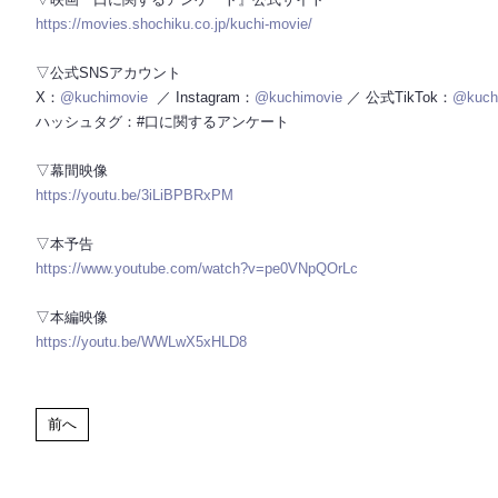
https://movies.shochiku.co.jp/kuchi-movie/
▽公式SNSアカウント
X：
@kuchimovie
／ Instagram：
@kuchimovie
／ 公式TikTok：
@kuch
ハッシュタグ：#口に関するアンケート
▽幕間映像
https://youtu.be/3iLiBPBRxPM
▽本予告
https://www.youtube.com/watch?v=pe0VNpQOrLc
▽本編映像
https://youtu.be/WWLwX5xHLD8
前へ