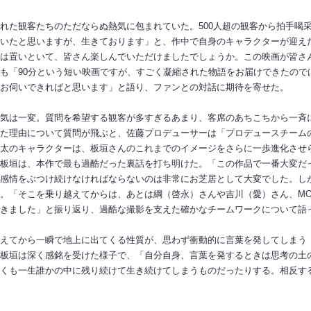
れた観客たちのただならぬ熱気に包まれていた。500人超の観客から拍手喝
いたと思いますが、生きております」と、作中で自身のキャラクターが迎え
は置いといて、皆さん楽しんでいただけましたでしょうか。この映画が皆さ
も「90分という短い映画ですが、すごく凝縮された物語をお届けできたので
お伺いできればと思います」と語り、ファンとの対話に期待を寄せた。
気は一変。質問を希望する観客が多すぎるあまり、客席のあちこちから一斉
た理由について質問が飛ぶと、佐藤プロデューサーは「プロデュースチーム
太のキャラクターは、板垣さんのこれまでのイメージをさらに一歩進化させ
板垣は、本作で最も過酷だった裏話を打ち明けた。「この作品で一番大変だ
感情をぶつけ続けなければならないのは非常にお芝居として大変でした。し
。「そこを乗り越えてからは、あとは綱（啓永）さんや吉川（愛）さん、MO
きました」と振り返り、過酷な撮影を支えた確かなチームワークについて語
えてから一瞬で地上に出てくる性質が、思わず衝動的に言葉を発してしまう
板垣は深く感銘を受けた様子で、「自分自身、言葉を発するときは思考の土
くも一生誰かの中に残り続けて生き続けてしまうものだったりする。相反す