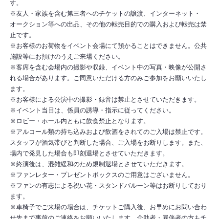
す。
※友人・家族を含む第三者へのチケットの譲渡、インターネット・
オークション等への出品、その他の転売目的での購入および転売は禁
止です。
※お客様のお荷物をイベント会場にて預かることはできません。公共
施設等にお預けのうえご来場ください。
※客席を含む会場内の撮影や収録、イベント中の写真・映像が公開さ
れる場合があります。ご同意いただける方のみご参加をお願いいたし
ます。
※お客様による公演中の撮影・録音は禁止とさせていただきます。
※イベント当日は、係員の誘導・指示に従ってください。
※ロビー・ホール内ともに飲食禁止となります。
※アルコール類の持ち込みおよび飲酒をされてのご入場は禁止です。
スタッフが酒気帯びと判断した場合、ご入場をお断りします。また、
場内で発見した場合も即刻退場とさせていただきます。
※終演後は、混雑緩和のため規制退場とさせていただきます。
※ファンレター・プレゼントボックスのご用意はございません。
※ファンの有志による祝い花・スタンドバルーン等はお断りしており
ます。
※車椅子でご来場の場合は、チケットご購入後、お早めにお問い合わ
せ先まで事前のご連絡をお願いいたします。介助者・同伴者の方もチ