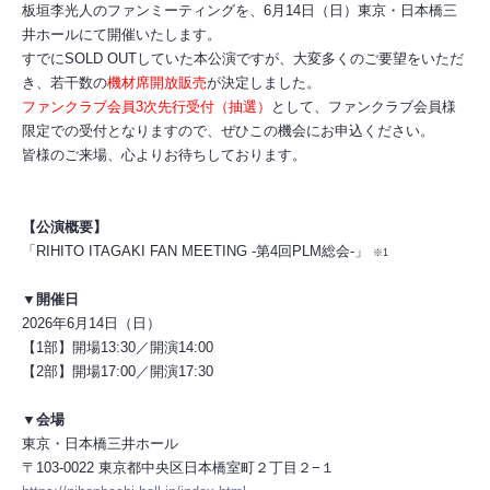
板垣李光人のファンミーティングを、6月14日（日）東京・日本橋三
井ホールにて開催いたします。
すでにSOLD OUTしていた本公演ですが、大変多くのご要望をいただ
き、若干数の
機材席開放販売
が決定しました。
ファンクラブ会員3次先行受付（抽選）
として、ファンクラブ会員様
限定での受付となりますので、ぜひこの機会にお申込ください。
皆様のご来場、心よりお待ちしております。
【公演概要】
「RIHITO ITAGAKI FAN MEETING -第4回PLM総会-」
※1
▼開催日
2026年6月14日（日）
【1部】開場13:30／開演14:00
【2部】開場17:00／開演17:30
▼会場
東京・日本橋三井ホール
〒103-0022 東京都中央区日本橋室町２丁目２−１